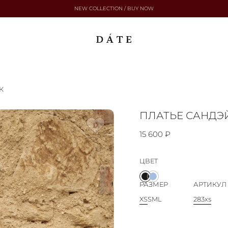
NEW COLLECTION / BUY NOW
К
ПЛАТЬЕ САНДЭ
15 600 ₽
ЦВЕТ
РАЗМЕР
АРТИКУЛ
XS
S
M
L
283xs