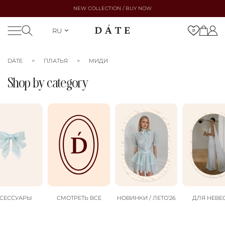
NEW COLLECTION / BUY NOW
RU
DÁTE
ПЛАТЬЯ
МИДИ
Shop by category
СЕССУАРЫ
СМОТРЕТЬ ВСЕ
НОВИНКИ / ЛЕТО’26
ДЛЯ НЕВЕ