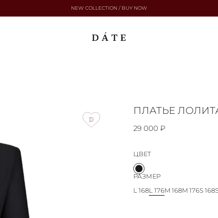
NEW COLLECTION / BUY NOW
ПЛАТЬЕ ЛОЛИТ
29 000 ₽
ЦВЕТ
РАЗМЕР
L 168
L 176
M 168
M 176
S 168