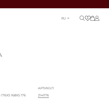
RU
А
АРТИКУЛ
S 176
XS 168
XS 176
214l176