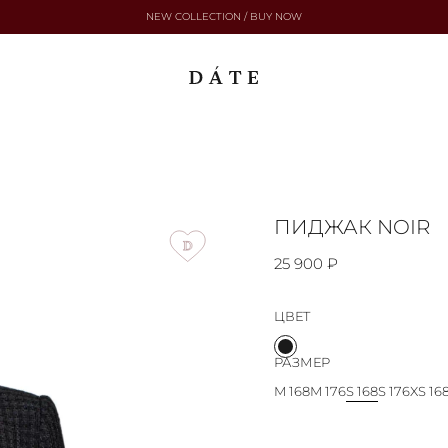
NEW COLLECTION / BUY NOW
ПИДЖАК NOIR
25 900 ₽
ЦВЕТ
РАЗМЕР
M 168
M 176
S 168
S 176
XS 16