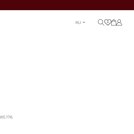
RU
8
XS 176